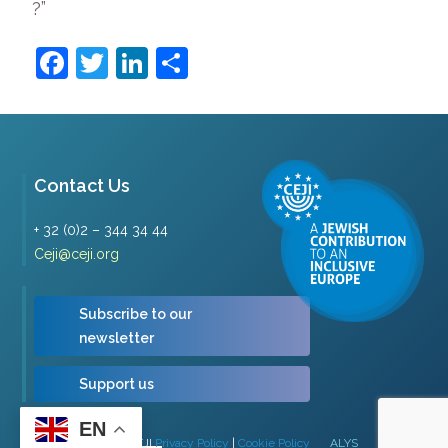
?”
Facebook
Twitter
LinkedIn
Share
Contact Us
+ 32 (0)2 – 344 34 44
Ceji@ceji.org
Subscribe to our
newsletter
Support us
EN
Copyright © 2026 | CEJI
Privacy Policy
|
Cookie Policy
ALYS